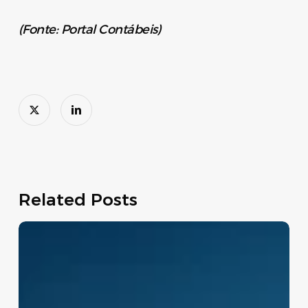
(Fonte: Portal Contábeis)
Related Posts
Move
Brasil:
linha
de
crédito