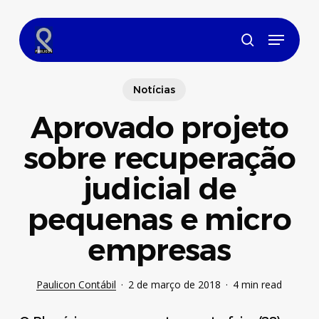
Skip
to
Menu
main
search
content
Notícias
Aprovado projeto
sobre recuperação
judicial de
pequenas e micro
empresas
Paulicon Contábil
2 de março de 2018
4 min read