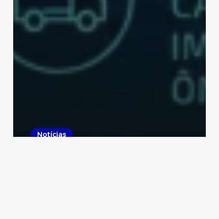
Notícias
Move Brasil: linha de crédito
apoia renovação de frota para
transportadores
Paulicon Contábil
9 de junho de 2026