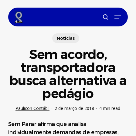
Skip
to
Menu
main
search
content
Notícias
Sem acordo,
transportadora
busca alternativa a
pedágio
Paulicon Contábil
2 de março de 2018
4 min read
Sem Parar afirma que analisa
individualmente demandas de empresas;