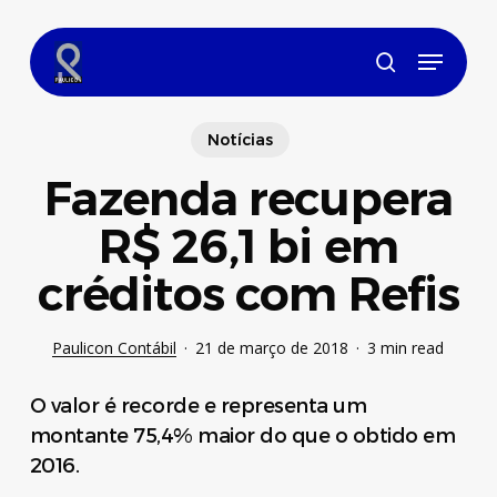
Skip
to
Menu
main
search
content
Notícias
Fazenda recupera
R$ 26,1 bi em
créditos com Refis
Paulicon Contábil
21 de março de 2018
3 min read
O valor é recorde e representa um
montante 75,4% maior do que o obtido em
2016.