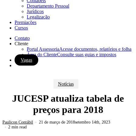
Contábeis
Departamento Pessoal
Jurídicos
Legalização
Premiações
Cursos
Contato
Cliente
Portal Assessoria
Acesse documentos, relatórios e folha
Área do Cliente
Consulte suas guias e impostos
Vagas
search
Notícias
JUCESP atualiza tabela de
preços para 2018
Paulicon Contábil
21 de março de 2018
setembro 14th, 2023
2 min read