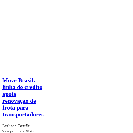
Move
Notícias
Brasil:
linha
Move Brasil:
de
linha de crédito
crédito
apoia
apoia
renovação
renovação de
de
frota para
frota
transportadores
para
transportadores
Paulicon Contábil
9 de junho de 2026