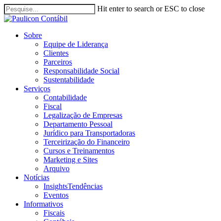
Skip
Hit enter to search or ESC to close
to
Close
main
Search
content
search
Menu
Sobre
Equipe de Liderança
Clientes
Parceiros
Responsabilidade Social
Sustentabilidade
Serviços
Contabilidade
Fiscal
Legalização de Empresas
Departamento Pessoal
Jurídico para Transportadoras
Terceirização do Financeiro
Cursos e Treinamentos
Marketing e Sites
Arquivo
Notícias
Insights
Tendências
Eventos
Informativos
Fiscais