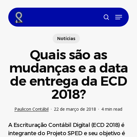
Skip
to
Menu
main
search
content
Notícias
Quais são as
mudanças e a data
de entrega da ECD
2018?
Paulicon Contábil
22 de março de 2018
4 min read
A Escrituração Contábil Digital (ECD 2018) é
integrante do Projeto SPED e seu objetivo é