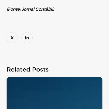
(Fonte: Jornal Contábil)
Related Posts
Move
Brasil:
linha
de
crédito
apoia