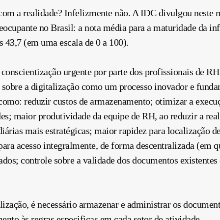
 com a realidade? Infelizmente não. A IDC divulgou neste 
ocupante no Brasil: a nota média para a maturidade da infr
s 43,7 (em uma escala de 0 a 100).
 conscientização urgente por parte dos profissionais de RH
sobre a digitalização como um processo inovador e fundam
s como: reduzir custos de armazenamento; otimizar a execu
des; maior produtividade da equipe de RH, ao reduzir a rea
diárias mais estratégicas; maior rapidez para localização d
ra acesso integralmente, de forma descentralizada (em qu
ados; controle sobre a validade dos documentos existente
talização, é necessário armazenar e administrar os docume
ento às regras especificas em cada setor de atividade.