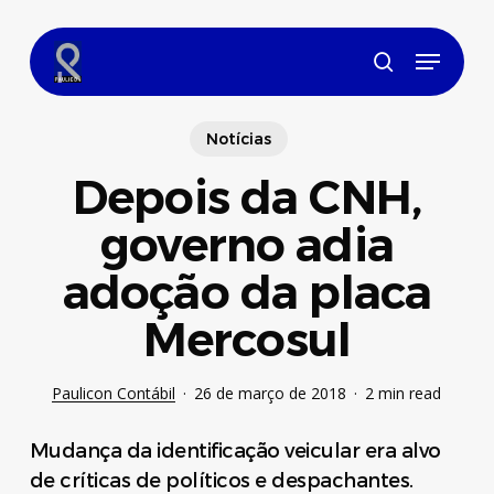
Skip
to
Menu
main
search
content
Notícias
Depois da CNH,
governo adia
adoção da placa
Mercosul
Paulicon Contábil
26 de março de 2018
2 min read
Mudança da identificação veicular era alvo
de críticas de políticos e despachantes.