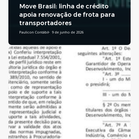
Move Brasil: linha de crédito
apoia renovação de frota para
transportadores
Paulicon Contábil
9 de junho de 2026
Reforma
Tributária:
publicado
decreto
que
regulamenta
a
CBS