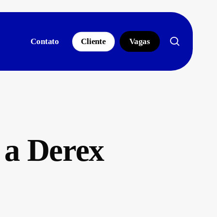
search
Contato
Cliente
Vagas
 a Derex