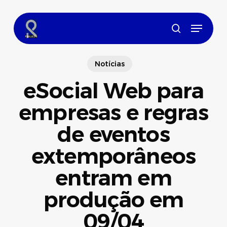
Skip
to
Menu
main
search
content
Notícias
eSocial Web para
empresas e regras
de eventos
extemporâneos
entram em
produção em
09/04