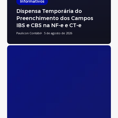
Informativos
Dispensa Temporária do
Preenchimento dos Campos
IBS e CBS na NF-e e CT-e
Paulicon Contábil
5 de agosto de 2026
Preenchimento
do
Relatório
de
Transparência
Salarial
e
de
Créditos
Remuneratórios