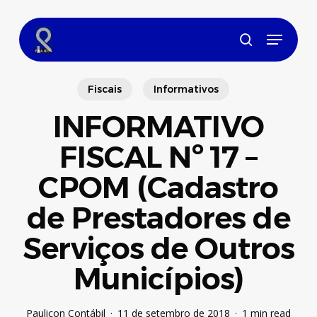
Skip
to
Menu
main
search
content
Fiscais
Informativos
INFORMATIVO
FISCAL Nº 17 –
CPOM (Cadastro
de Prestadores de
Serviços de Outros
Municípios)
Paulicon Contábil
11 de setembro de 2018
1 min read