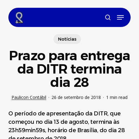
Skip
to
Menu
main
search
content
Notícias
Prazo para entrega
da DITR termina
dia 28
Paulicon Contábil
26 de setembro de 2018
1 min read
O período de apresentação da DITR, que
começou no dia 13 de agosto, termina às
23h59min59s, horário de Brasília, do dia 28
de setembro de 2018