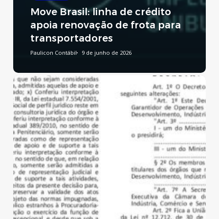
Move Brasil: linha de crédito
apoia renovação de frota para
transportadores
Paulicon Contábil
9 de junho de 2026
Reforma
Tributária:
publicado
decreto
que
regulamenta
a
CBS