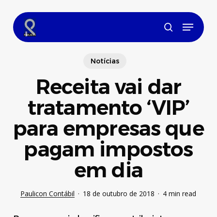
Skip
to
Menu
main
search
content
Notícias
Receita vai dar
tratamento ‘VIP’
para empresas que
pagam impostos
em dia
Paulicon Contábil
18 de outubro de 2018
4 min read