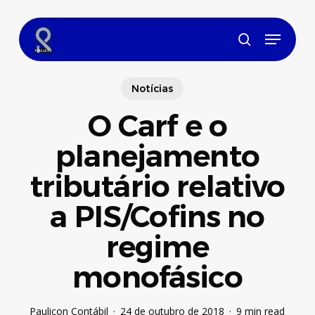
Skip
to
Menu
main
search
content
Notícias
O Carf e o
planejamento
tributário relativo
a PIS/Cofins no
regime
monofásico
Paulicon Contábil
24 de outubro de 2018
9 min read