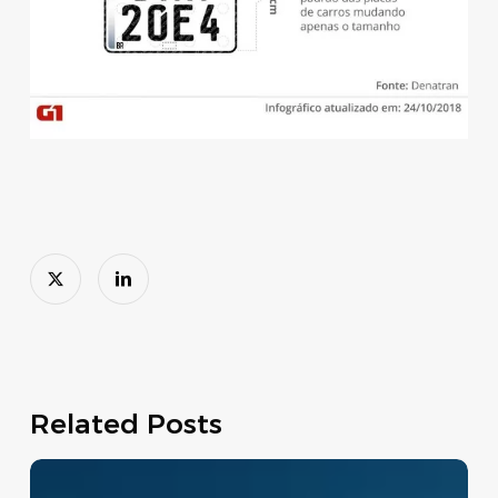
Related Posts
Move
Brasil: