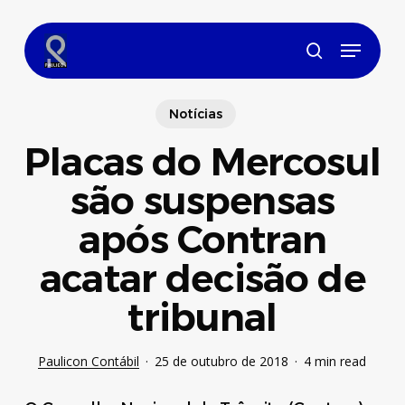
Skip
to
Menu
main
search
content
Notícias
Placas do Mercosul
são suspensas
após Contran
acatar decisão de
tribunal
Paulicon Contábil
25 de outubro de 2018
4 min read