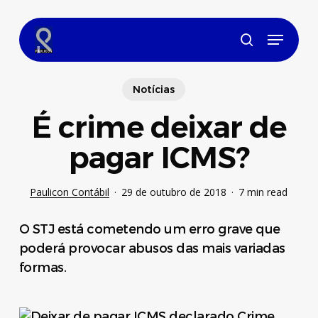
Skip
to
Menu
main
search
content
Notícias
É crime deixar de
pagar ICMS?
Paulicon Contábil
29 de outubro de 2018
7 min read
O STJ está cometendo um erro grave que
poderá provocar abusos das mais variadas
formas.