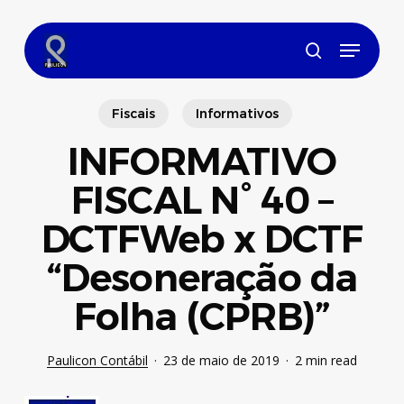
Skip
to
Menu
main
search
content
Fiscais
Informativos
INFORMATIVO
FISCAL N° 40 –
DCTFWeb x DCTF
“Desoneração da
Folha (CPRB)”
Paulicon Contábil
23 de maio de 2019
2 min read