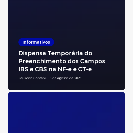
Informativos
Dispensa Temporária do
Preenchimento dos Campos
IBS e CBS na NF-e e CT-e
Paulicon Contábil
5 de agosto de 2026
Preenchimento
do
Relatório
de
Transparência
Salarial