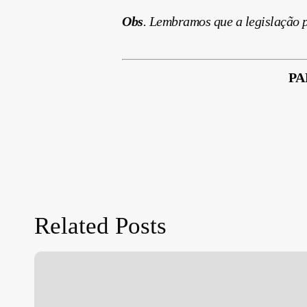
Obs
. Lembramos que a legislação p
PA
Related Posts
Dispensa
Temporária
do