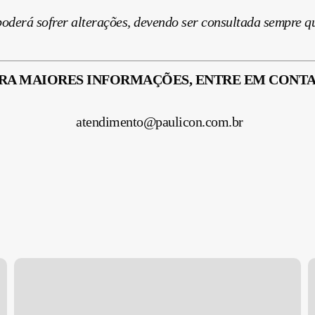
oderá sofrer alterações, devendo ser consultada sempre q
RA MAIORES INFORMAÇÕES, ENTRE EM CONT
atendimento@paulicon.com.br
Preenchimento
R
do
T
Relatório
–