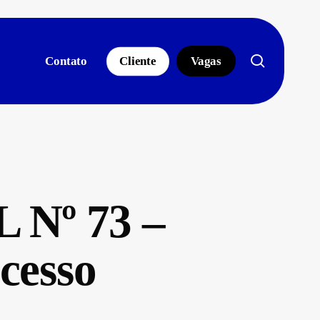
search
Contato
Cliente
Vagas
Nº 73 –
cesso