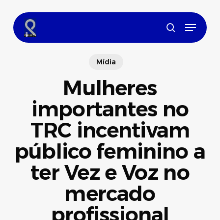
Skip
to
Menu
main
search
content
Mídia
Mulheres
importantes no
TRC incentivam
público feminino a
ter Vez e Voz no
mercado
profissional