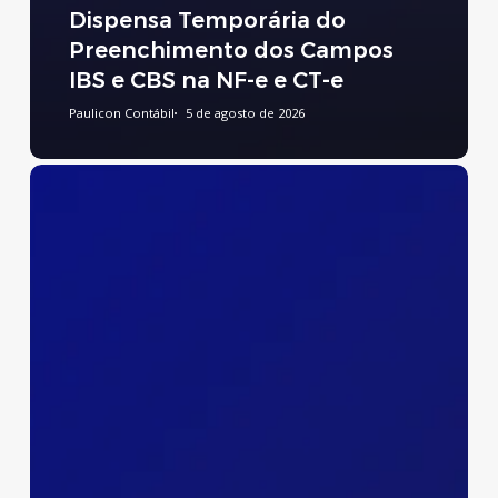
Dispensa Temporária do
Preenchimento dos Campos
IBS e CBS na NF-e e CT-e
Paulicon Contábil
5 de agosto de 2026
Preenchimento
do
Relatório
de
Transparência
Salarial
e
de
Créditos
Remuneratórios