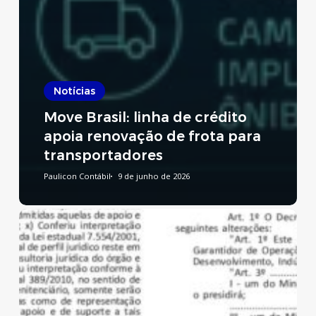
Notícias
Move Brasil: linha de crédito
apoia renovação de frota para
transportadores
Paulicon Contábil
9 de junho de 2026
Reforma
Tributária:
publicado
decreto
que
regulamenta