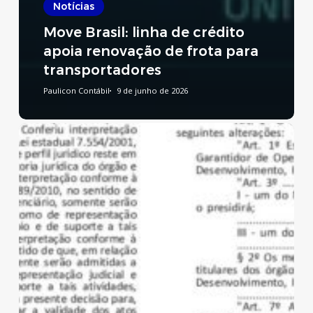
Notícias
Move Brasil: linha de crédito
apoia renovação de frota para
transportadores
Paulicon Contábil
9 de junho de 2026
Reforma
Tributária:
publicado
decreto
que
regulamenta
a
CBS