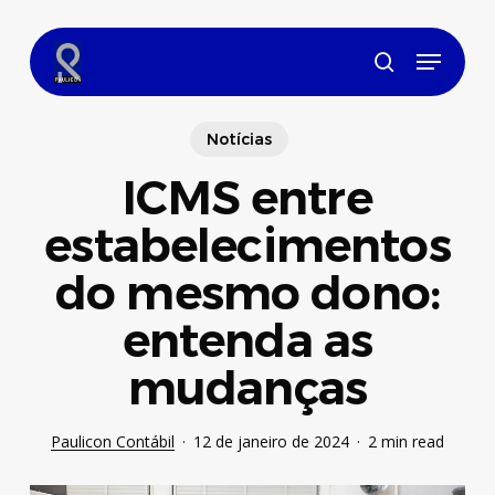
Skip
to
Menu
main
search
content
Notícias
ICMS entre
estabelecimentos
do mesmo dono:
entenda as
mudanças
Paulicon Contábil
12 de janeiro de 2024
2 min read