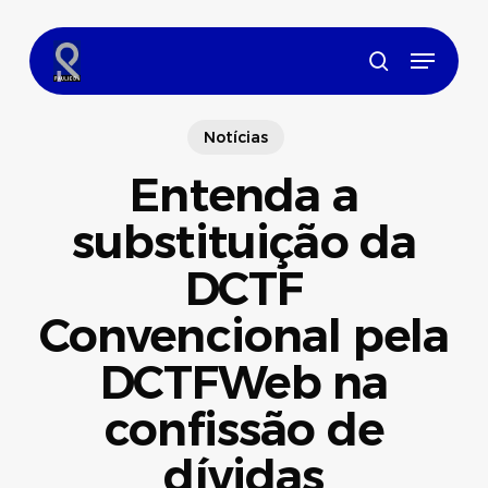
Skip
to
Menu
main
search
content
Notícias
Entenda a
substituição da
DCTF
Convencional pela
DCTFWeb na
confissão de
dívidas