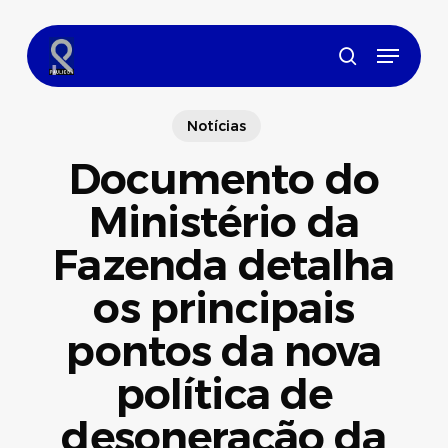
Skip
to
Menu
main
search
content
Notícias
Documento do
Ministério da
Fazenda detalha
os principais
pontos da nova
política de
desoneração da