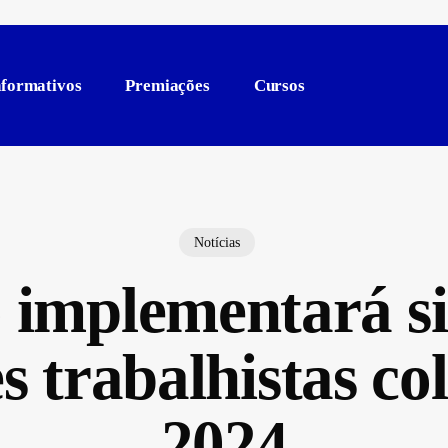
nformativos
Premiações
Cursos
Notícias
 implementará si
 trabalhistas co
2024