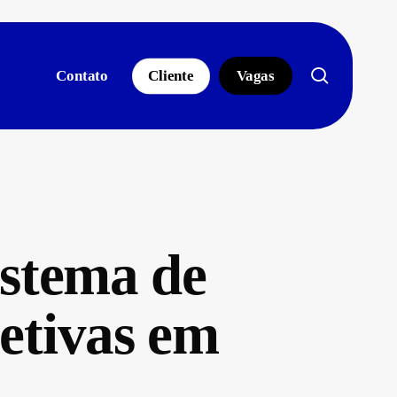
search
Contato
Cliente
Vagas
stema de
letivas em