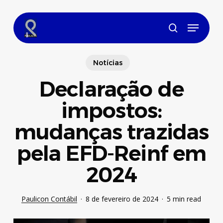
Skip
to
Menu
main
search
content
Notícias
Declaração de
impostos:
mudanças trazidas
pela EFD-Reinf em
2024
Paulicon Contábil
8 de fevereiro de 2024
5 min read