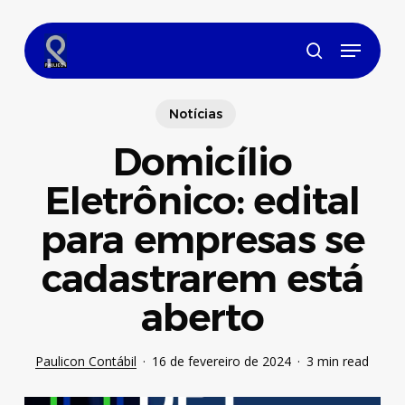
Skip
to
Menu
main
search
content
Notícias
Domicílio
Eletrônico: edital
para empresas se
cadastrarem está
aberto
Paulicon Contábil
16 de fevereiro de 2024
3 min read