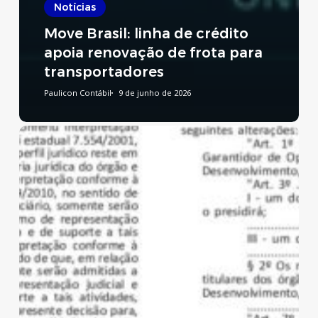
Notícias
Move Brasil: linha de crédito
apoia renovação de frota para
transportadores
Paulicon Contábil
9 de junho de 2026
Reforma
Tributária:
publicado
decreto
que
regulamenta
a
CBS