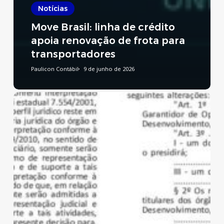
Notícias
Move Brasil: linha de crédito
apoia renovação de frota para
transportadores
Paulicon Contábil
9 de junho de 2026
Reforma
Tributária:
publicado
decreto
que
regulamenta
a
CBS