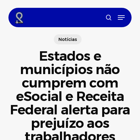
Skip
to
Menu
main
search
content
Notícias
Estados e
municípios não
cumprem com
eSocial e Receita
Federal alerta para
prejuízo aos
trabalhadores