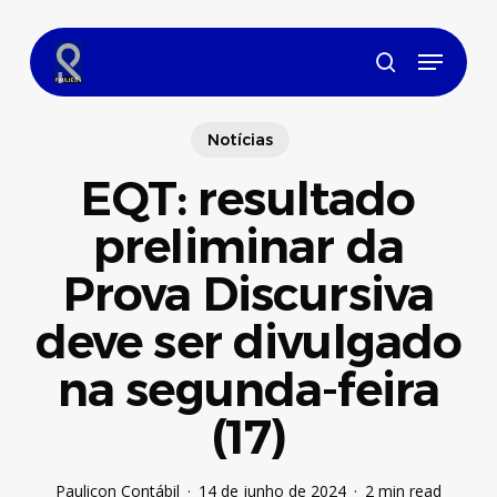
Skip
to
Menu
main
search
content
Notícias
EQT: resultado
preliminar da
Prova Discursiva
deve ser divulgado
na segunda-feira
(17)
Paulicon Contábil
14 de junho de 2024
2 min read