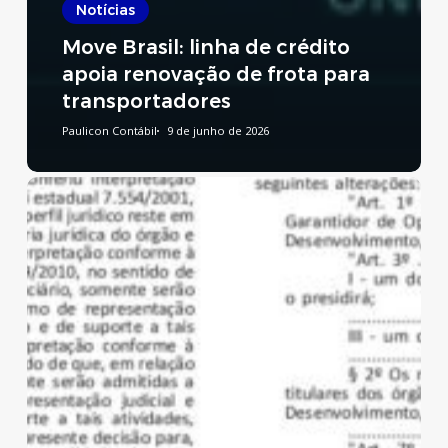
Notícias
Move Brasil: linha de crédito
apoia renovação de frota para
transportadores
Paulicon Contábil
9 de junho de 2026
Reforma
Tributária:
publicado
decreto
que
regulamenta
a
CBS