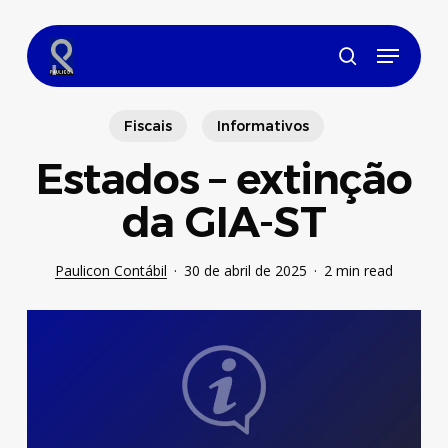
Skip
to
Menu
main
search
content
Fiscais
Informativos
Estados – extinção
da GIA-ST
Paulicon Contábil
30 de abril de 2025
2 min read