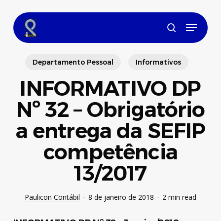
Skip
to
Menu
main
search
content
Departamento Pessoal
Informativos
INFORMATIVO DP
Nº 32 – Obrigatório
a entrega da SEFIP
competência
13/2017
Paulicon Contábil
8 de janeiro de 2018
2 min read