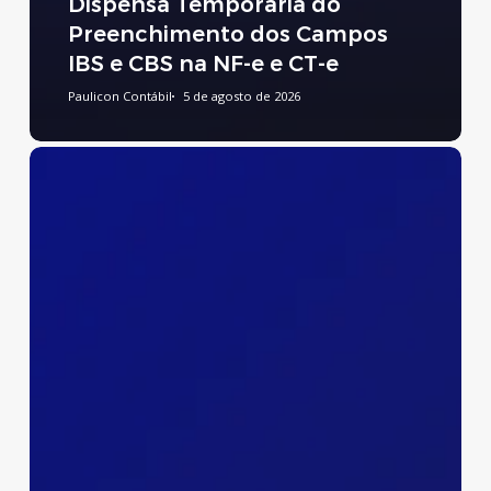
Dispensa Temporária do
Preenchimento dos Campos
IBS e CBS na NF-e e CT-e
Paulicon Contábil
5 de agosto de 2026
Preenchimento
do
Relatório
de
Transparência
Salarial
e
de
Créditos
Remuneratórios