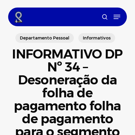
Skip
to
Menu
main
search
content
Departamento Pessoal
Informativos
INFORMATIVO DP
Nº 34 –
Desoneração da
folha de
pagamento folha
de pagamento
para o segmento