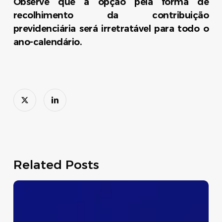
Observe que a opção pela forma de
recolhimento da contribuição
previdenciária será irretratável para todo o
ano-calendário.
Related Posts
Dispensa
Temporária
do
Preenchimento