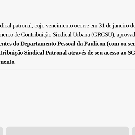
dical patronal, cujo vencimento ocorre em
31 de janeiro
de
imento de
Contribuição
Sindical Urbana (GRCSU), aprovada
ientes do Departamento Pessoal da Paulicon (com ou s
tribuição
Sindical Patronal através de seu acesso ao S
imento.
Preenchimento
R