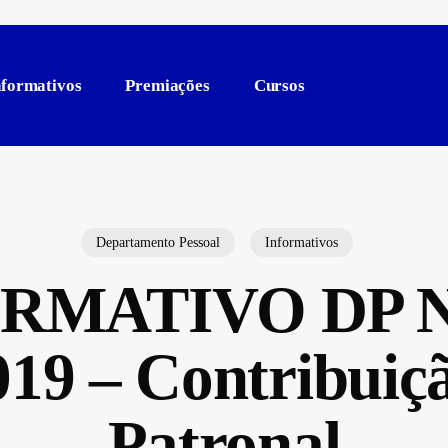
nformativos
Premiações
Cursos
Departamento Pessoal
Informativos
RMATIVO DP Nº
019 – Contribuiçã
Patronal