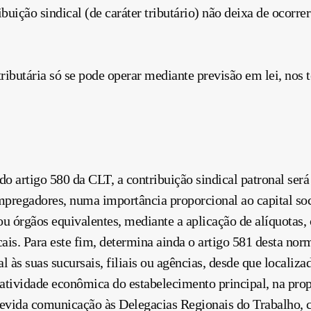
ibuição
sindical (de cará
ter
tributário) não deixa de ocorre
tributária só se pode operar mediante previsão em lei, nos
 do artigo 580 da CLT, a
contribuição
sindical patronal será
empregadores, numa importância proporcional ao capital soc
ou órgãos equivalentes, mediante a aplicação de alíquotas,
cais. Para este fim, determina ainda o artigo 581 desta no
l às suas sucursais, filiais ou agências, desde que localizad
a atividade econômica do estabelecimento principal, na pr
evida comunicação às Delegacias Regionais do Trabalho, 