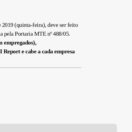
 2019 (
quinta
-feira
), deve ser feito
 pela Portaria MTE nº 488/05.
em empregados),
CI Report e cabe a cada empresa
eforma