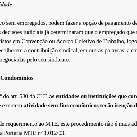
vidade
.
o sem empregados, podem fazer a opção de pagamento d
s decisões judiciais já determinaram que o empregado que 
evistos em Convenção ou Acordo Coletivo de Trabalho, log
recolherem a
contribuição
sindical, em outras palavras, a e
negociadas pelo seu sindicato.
e Condomínios
º do art. 580 da CLT,
as entidades ou instituições que 
ue exercem
atividade sem fins econômicos
ter
ão isenção 
de requerimento ao MTE, este procedimento não é mais ad
a Portaria MTE nº 1.012/03.