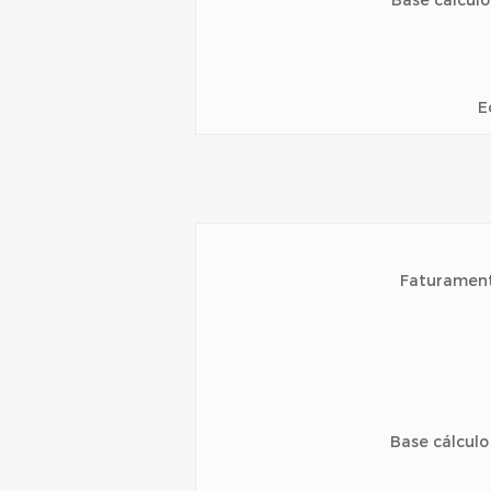
Base cálculo
E
Faturamen
Base cálculo