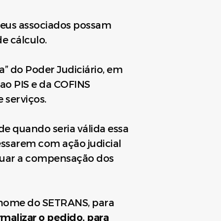
seus associados possam
e cálculo.
a” do Poder Judiciário, em
 ao PIS e da COFINS
 serviços.
 de quando seria válida essa
essarem com ação judicial
etuar a compensação dos
em nome do SETRANS, para
rmalizar o pedido, para