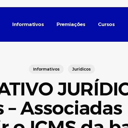
Informativos
Premiações
Cursos
Informativos
Jurídicos
TIVO JURÍDICO
s – Associada
ir o ICMS da b