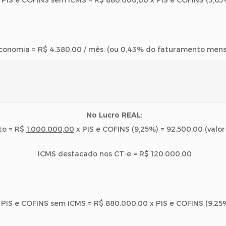
 PIS e COFINS sem ICMS = R$ 880.000,00 x PIS e COFINS (3,65
conomia = R$ 4.380,00 / mês. (ou 0,43% do faturamento mens
No Lucro REAL:
to = R$
1.000.000,00
x PIS e COFINS (9,25%) = 92.500,00 (valo
ICMS destacado nos CT-e = R$ 120.000,00
 PIS e COFINS sem ICMS = R$ 880.000,00 x PIS e COFINS (9,25