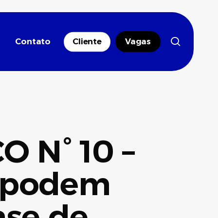
search
Contato
Cliente
Vagas
 N° 10 –
s podem
ase de