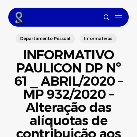
Skip
to
Menu
main
search
content
Departamento Pessoal
Informativos
INFORMATIVO
PAULICON DP Nº
61 _ ABRIL/2020 –
MP 932/2020 –
Alteração das
alíquotas de
contribuição aos