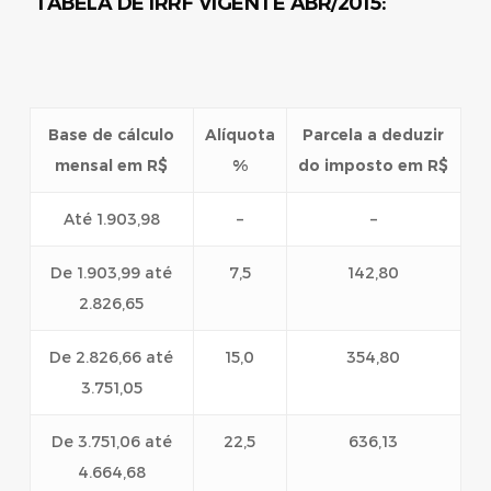
TABELA DE IRRF VIGENTE ABR/2015:
Base de cálculo
Alíquota
Parcela a deduzir
mensal em R$
%
do imposto em R$
Até 1.903,98
–
–
De 1.903,99 até
7,5
142,80
2.826,65
De 2.826,66 até
15,0
354,80
3.751,05
De 3.751,06 até
22,5
636,13
4.664,68