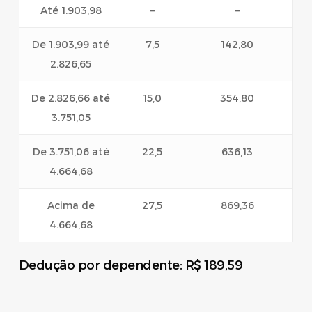
Até 1.903,98
–
–
De 1.903,99 até
7,5
142,80
2.826,65
De 2.826,66 até
15,0
354,80
3.751,05
De 3.751,06 até
22,5
636,13
4.664,68
Acima de
27,5
869,36
4.664,68
Dedução por dependente: R$ 189,59