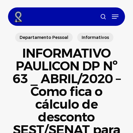
Skip
to
Menu
main
search
content
Departamento Pessoal
Informativos
INFORMATIVO
PAULICON DP Nº
63 _ ABRIL/2020 –
Como fica o
cálculo de
desconto
SEST/SENAT para