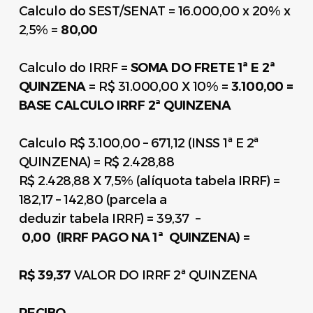
Calculo do SEST/SENAT = 16.000,00 x 20% x
2,5% =
80,00
Calculo do IRRF =
SOMA DO FRETE 1ª E 2ª
QUINZENA
= R$ 31.000,00 X 10% =
3.100,00 =
BASE CALCULO IRRF 2ª QUINZENA
Calculo R$ 3.100,00 – 671,12 (INSS 1ª E 2ª
QUINZENA) = R$ 2.428,88
R$ 2.428,88 X 7,5% (alíquota tabela IRRF) =
182,17 – 142,80 (parcela a
deduzir tabela IRRF) = 39,37 –
0,00 (IRRF PAGO
NA 1ª QUINZENA)
=
R$ 39,37
VALOR DO IRRF 2ª QUINZENA
RECIBO