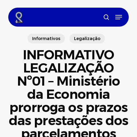
Skip
to
Menu
main
search
content
Informativos
Legalização
INFORMATIVO
LEGALIZAÇÃO
Nº01 – Ministério
da Economia
prorroga os prazos
das prestações dos
parcelamentos