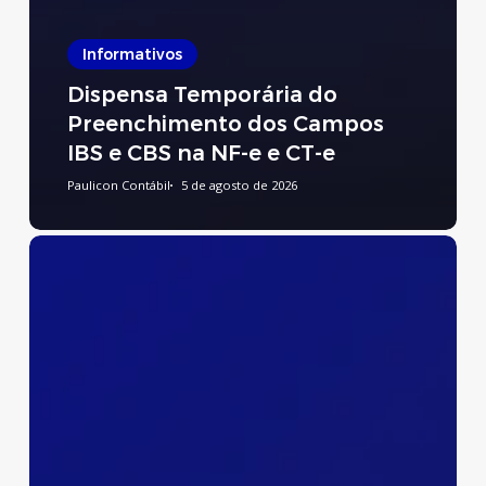
Informativos
Dispensa Temporária do
Preenchimento dos Campos
IBS e CBS na NF-e e CT-e
Paulicon Contábil
5 de agosto de 2026
Preenchimento
do
Relatório
de
Transparência
Salarial
e
de
Créditos
Remuneratórios