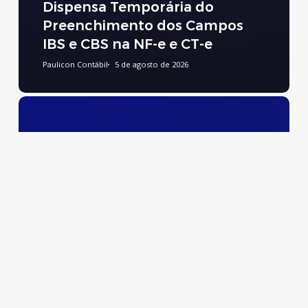
Dispensa Temporária do
Preenchimento dos Campos
IBS e CBS na NF-e e CT-e
Paulicon Contábil
5 de agosto de 2026
Preenchimento
do
Relatório
de
Transparência
Salarial
e
de
Créditos
Remuneratórios