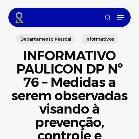
Skip
to
Menu
main
search
content
Departamento Pessoal
Informativos
INFORMATIVO
PAULICON DP Nº
76 – Medidas a
serem observadas
visando à
prevenção,
controle e