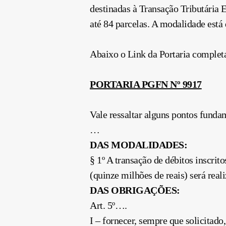
destinadas à Transação Tributária
até 84 parcelas. A modalidade est
Abaixo o Link da Portaria complet
PORTARIA PGFN Nº 9917
Vale ressaltar alguns pontos funda
…
DAS MODALIDADES:
§ 1º A transação de débitos inscrit
(quinze milhões de reais) será rea
DAS OBRIGAÇÕES:
Art. 5º….
I – fornecer, sempre que solicitado