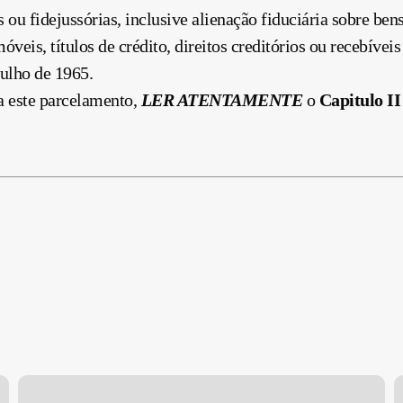
is ou fidejussórias, inclusive alienação fiduciária sobre be
móveis, títulos de crédito, direitos creditórios ou recebívei
julho
de 1965.
a este parcelamento,
LER ATENTAMENTE
o
Capitulo II
Preenchimento
R