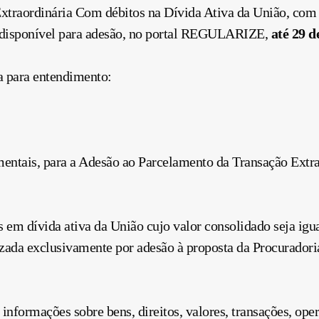
 Extraordinária Com débitos na Dívida Ativa da União, c
á disponível para adesão, no portal REGULARIZE,
até
29 d
a para entendimento:
mentais, para a Adesão ao Parcelamento da Transação Extra
os em dívida ativa da União cujo valor consolidado seja igu
lizada exclusivamente por adesão à proposta da Procurador
, informações sobre bens, direitos, valores, transações, o