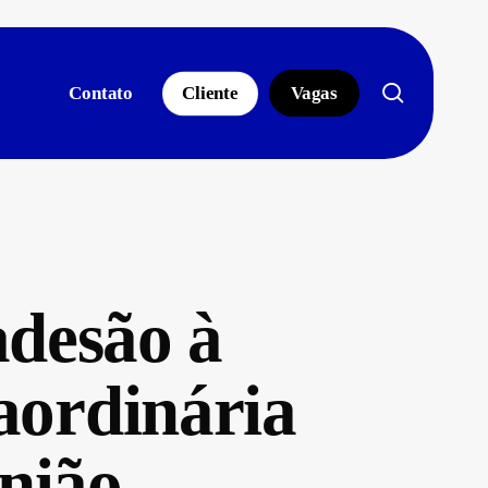
search
Contato
Cliente
Vagas
desão à
aordinária
nião