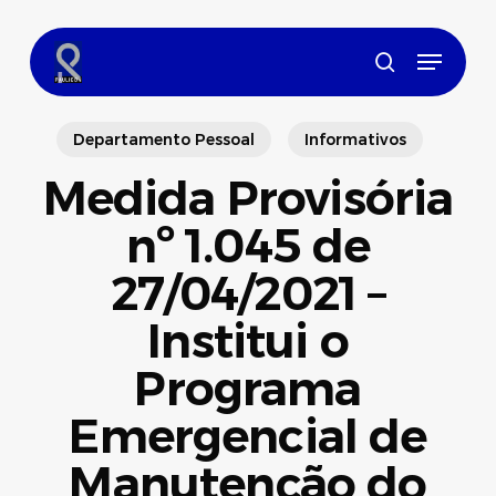
Skip
to
Menu
main
search
content
Departamento Pessoal
Informativos
Medida Provisória
nº 1.045 de
27/04/2021 –
Institui o
Programa
Emergencial de
Manutenção do