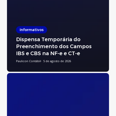
Informativos
Dispensa Temporária do
Preenchimento dos Campos
IBS e CBS na NF-e e CT-e
Paulicon Contábil
5 de agosto de 2026
Preenchimento
do
Relatório
de
Transparência
Salarial
e