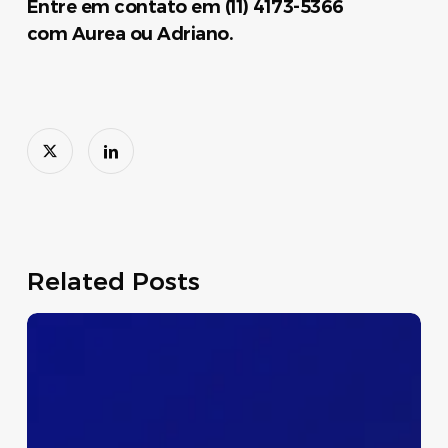
Entre em contato em (11) 4173-5366
com Aurea ou Adriano.
Related Posts
Dispensa
Temporária
do
Preenchimento
dos
Campos