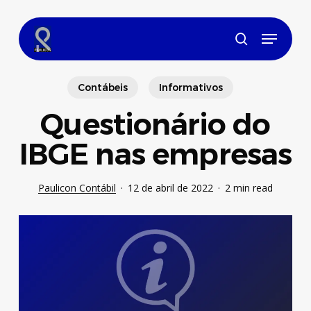
Skip
to
Menu
main
search
content
Contábeis
Informativos
Questionário do
IBGE nas empresas
Paulicon Contábil
12 de abril de 2022
2 min read