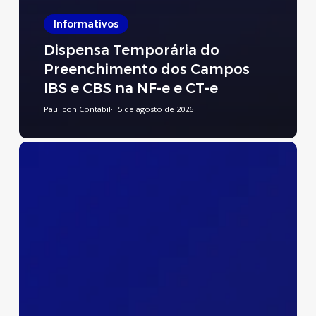
Informativos
Dispensa Temporária do
Preenchimento dos Campos
IBS e CBS na NF-e e CT-e
Paulicon Contábil
5 de agosto de 2026
Preenchimento
do
Relatório
de
Transparência
Salarial
e
de
Créditos
Remuneratórios