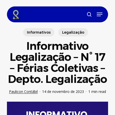
Skip
to
Menu
main
search
content
Informativos
Legalização
Informativo
Legalização – N° 17
– Férias Coletivas –
Depto. Legalização
Paulicon Contábil
14 de novembro de 2023
1 min read