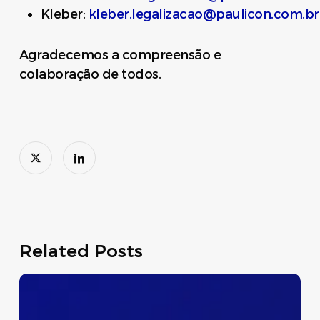
Kleber:
kleber.legalizacao@paulicon.com.br
Agradecemos a compreensão e
colaboração de todos.
Related Posts
Dispensa
Temporária
do