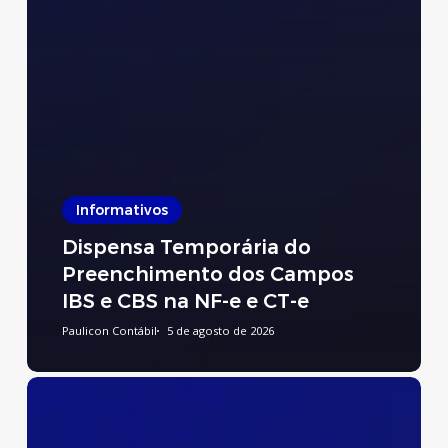
Informativos
Dispensa Temporária do
Preenchimento dos Campos
IBS e CBS na NF-e e CT-e
Paulicon Contábil
5 de agosto de 2026
Preenchimento
do
Relatório